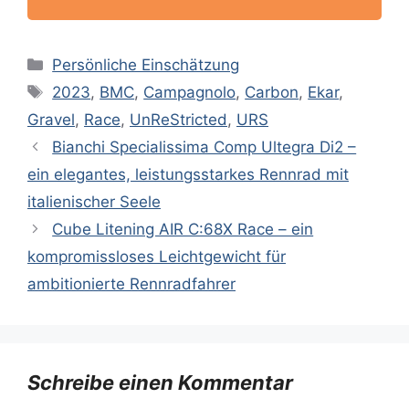
Kategorien
Persönliche Einschätzung
Schlagwörter
2023
,
BMC
,
Campagnolo
,
Carbon
,
Ekar
,
Gravel
,
Race
,
UnReStricted
,
URS
Bianchi Specialissima Comp Ultegra Di2 –
ein elegantes, leistungsstarkes Rennrad mit
italienischer Seele
Cube Litening AIR C:68X Race – ein
kompromissloses Leichtgewicht für
ambitionierte Rennradfahrer
Schreibe einen Kommentar